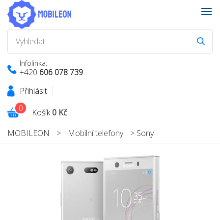
Infolinka:
+420
606 078 739
Přihlásit
0
Košík
0 Kč
MOBILEON
>
Mobilní telefony
>
Sony