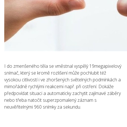
I do zmenšeného těla se vměstnal vyspělý 19megapixelový
snímač, který se kromě rozlišení může pochlubit též
vysokou citlivostí i ve zhoršených světelných podmínkách a
mimořádně rychlými reakcemi např. při ostření. Dokáže
předpovídat situaci a automaticky zachytit zajímavé záběry
nebo třeba natočit superzpomalený záznam s
neuvěřitelnými 960 snímky za sekundu.