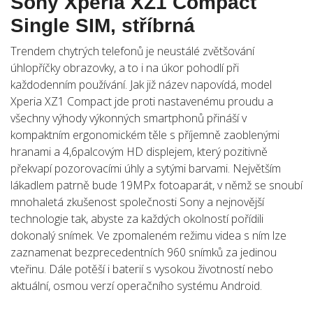
Sony Xperia XZ1 Compact
Single SIM, stříbrná
Trendem chytrých telefonů je neustálé zvětšování
úhlopříčky obrazovky, a to i na úkor pohodlí při
každodenním používání. Jak již název napovídá, model
Xperia XZ1 Compact jde proti nastavenému proudu a
všechny výhody výkonných smartphonů přináší v
kompaktním ergonomickém těle s příjemně zaoblenými
hranami a 4,6palcovým HD displejem, který pozitivně
překvapí pozorovacími úhly a sytými barvami. Největším
lákadlem patrně bude 19MPx fotoaparát, v němž se snoubí
mnohaletá zkušenost společnosti Sony a nejnovější
technologie tak, abyste za každých okolností pořídili
dokonalý snímek. Ve zpomaleném režimu videa s ním lze
zaznamenat bezprecedentních 960 snímků za jedinou
vteřinu. Dále potěší i baterií s vysokou životností nebo
aktuální, osmou verzí operačního systému Android.