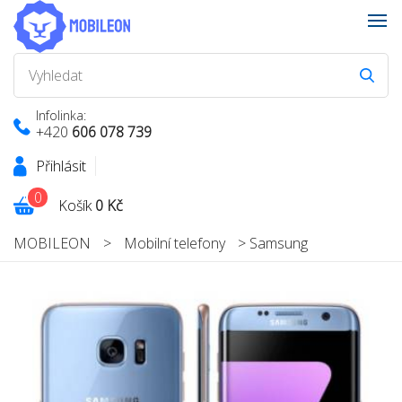
Infolinka:
+420
606 078 739
Přihlásit
0
Košík
0 Kč
MOBILEON
>
Mobilní telefony
>
Samsung