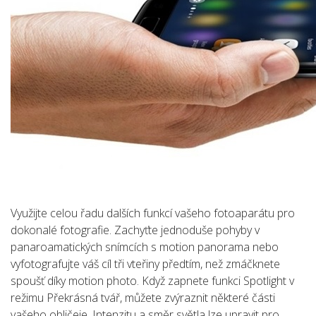
Využijte celou řadu dalších funkcí vašeho fotoaparátu pro
dokonalé fotografie. Zachyťte jednoduše pohyby v
panaroamatických snímcích s motion panorama nebo
vyfotografujte váš cíl tři vteřiny předtím, než zmáčknete
spoušť díky motion photo. Když zapnete funkci Spotlight v
režimu Překrásná tvář, můžete zvýraznit některé části
vašeho obličeje. Intenzitu a směr světla lze upravit pro