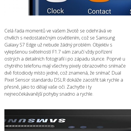
Celá řada momentů ve vašem životě se odehrává ve
chvílích s nedostatečným osvětlením, což se Samsung
Galaxy S7 Edge už nebude žádný problém. Objektiv s
vylepšenou světelností F1.7 vám zaručí vždy pořízení
ostrých a detailních fotografií i po západu slunce. Poprvé u
chytrého telefonu mají všechny pixely obrazového snímače
dvě fotodiody místo jedné, což znamená, že snímač Dual
Pixel Sensor standardu DSLR dokáže zaostřit tak rychle a
přesně, jako to dělají vaše oči. Zachyťte i ty
nejneočekávanější pohyby snadno a rychle.