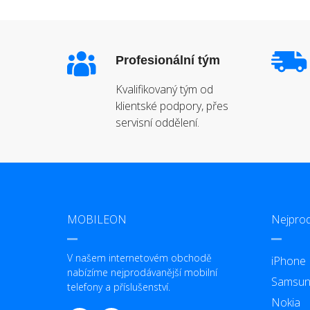
Profesionální tým
Kvalifikovaný tým od
klientské podpory, přes
servisní oddělení.
MOBILEON
Nejprod
V našem internetovém obchodě
iPhone
nabízíme nejprodávanější mobilní
Samsun
telefony a příslušenství.
Nokia