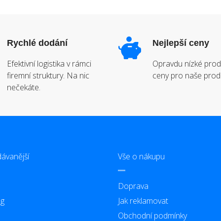
Rychlé dodání
Nejlepší ceny
Efektivní logistika v rámci
Opravdu nízké prod
firemní struktury. Na nic
ceny pro naše prod
nečekáte.
ávanější
Vše o nákupu
Doprava
g
Jak reklamovat
Obchodní podmínky