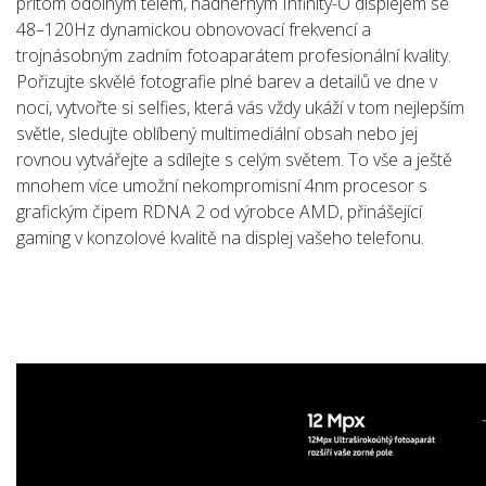
přitom odolným tělem, nádherným Infinity-O displejem se
48–120Hz dynamickou obnovovací frekvencí a
trojnásobným zadním fotoaparátem profesionální kvality.
Pořizujte skvělé fotografie plné barev a detailů ve dne v
noci, vytvořte si selfies, která vás vždy ukáží v tom nejlepším
světle, sledujte oblíbený multimediální obsah nebo jej
rovnou vytvářejte a sdílejte s celým světem. To vše a ještě
mnohem více umožní nekompromisní 4nm procesor s
grafickým čipem RDNA 2 od výrobce AMD, přinášející
gaming v konzolové kvalitě na displej vašeho telefonu.