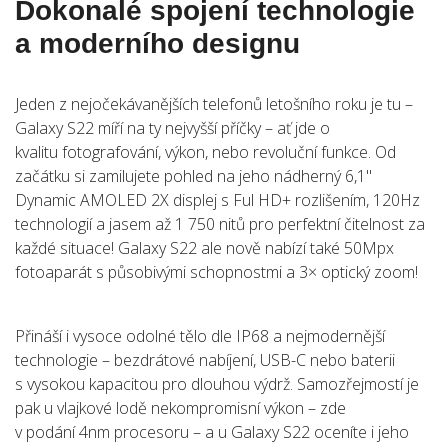
Dokonalé spojení technologie
a moderního designu
Jeden z nejočekávanějších telefonů letošního roku je tu –
Galaxy S22 míří na ty nejvyšší příčky – ať jde o
kvalitu fotografování, výkon, nebo revoluční funkce. Od
začátku si zamilujete pohled na jeho nádherný 6,1"
Dynamic AMOLED 2X displej s Ful HD+ rozlišením, 120Hz
technologií a jasem až 1 750 nitů pro perfektní čitelnost za
každé situace! Galaxy S22 ale nově nabízí také 50Mpx
fotoaparát s působivými schopnostmi a 3× optický zoom!
Přináší i vysoce odolné tělo dle IP68 a nejmodernější
technologie – bezdrátové nabíjení, USB-C nebo baterii
s vysokou kapacitou pro dlouhou výdrž. Samozřejmostí je
pak u vlajkové lodě nekompromisní výkon – zde
v podání 4nm procesoru – a u Galaxy S22 oceníte i jeho