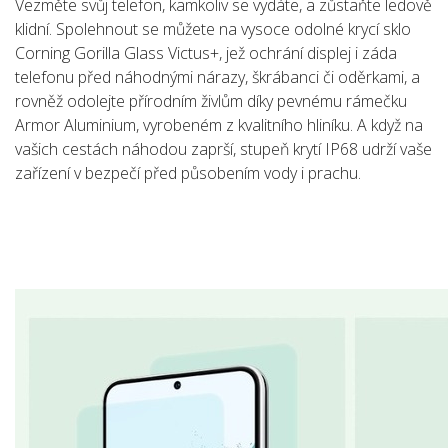
Vezměte svůj telefon, kamkoliv se vydáte, a zůstaňte ledově
klidní. Spolehnout se můžete na vysoce odolné krycí sklo
Corning Gorilla Glass Victus+, jež ochrání displej i záda
telefonu před náhodnými nárazy, škrábanci či oděrkami, a
rovněž odolejte přírodním živlům díky pevnému rámečku
Armor Aluminium, vyrobeném z kvalitního hliníku. A když na
vašich cestách náhodou zaprší, stupeň krytí IP68 udrží vaše
zařízení v bezpečí před působením vody i prachu.