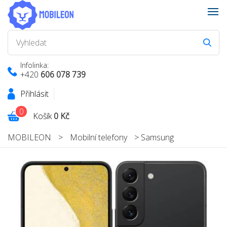
Infolinka:
+420
606 078 739
Přihlásit
0
Košík
0 Kč
MOBILEON
>
Mobilní telefony
>
Samsung