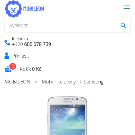
Infolinka:
+420
606 078 739
Přihlásit
0
Košík
0 Kč
MOBILEON
>
Mobilní telefony
>
Samsung