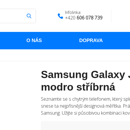
Infolinka:
+420
606 078 739
O NÁS
DOPRAVA
Samsung Galaxy J
modro stříbrná
Seznamte se s chytrým telefonem, který spl
snese ta nejpřísnější designová měřítka. Pr
Samsung. Užijte si působivou kombinaci kov