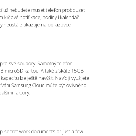
mací už nebudete muset telefon probouzet
klíčové notifikace, hodiny i kalendář
ay neustále ukazuje na obrazovce.
 pro své soubory. Samotný telefon
 GB microSD kartou. A také získáte 15GB
apacitu lze ještě navýšit. Navíc ji využijete
žívání Samsung Cloud může být ovlivněno
lšími faktory.
op-secret work documents or just a few