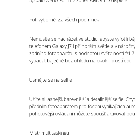
5,5palcového Full HD Super AMOLED displeje.
Fotí výborně. Za všech podmínek
Nemusíte se nacházet ve studiu, abyste vyfotili bá
telefonem Galaxy J7 i při horším světle a v náro
zadního fotoaparátu s hodnotou světelnosti f/1.
vypadat báječně bez ohledu na okolní prostředí.
Usmějte se na selfie
Užijte si jasnější, barevnější a detailnější selfie. 
předním fotoaparátem pro focení vynikajících auto
pohotovější ovládání můžete spoušť aktivovat po
Mistr multitaskingu