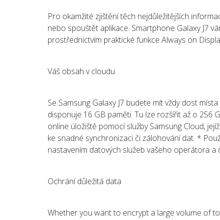
Pro okamžité zjištění těch nejdůležitějších infor
nebo spouštět aplikace. Smartphone Galaxy J7 vám 
prostřednictvím praktické funkce Always on Displ
Váš obsah v cloudu
Se Samsung Galaxy J7 budete mít vždy dost místa
disponuje 16 GB paměti. Tu lze rozšířit až o 256
online úložiště pomocí služby Samsung Cloud, jejíž k
ke snadné synchronizaci či zálohování dat. * Pou
nastavením datových služeb vašeho operátora a da
Ochrání důležitá data
Whether you want to encrypt a large volume of t