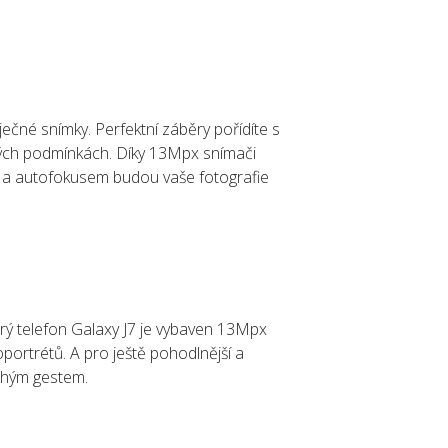
ječné snímky. Perfektní záběry pořídíte s
čných podmínkách. Díky 13Mpx snímači
7 a autofokusem budou vaše fotografie
Chytrý telefon Galaxy J7 je vybaven 13Mpx
portrétů. A pro ještě pohodlnější a
uhým gestem.