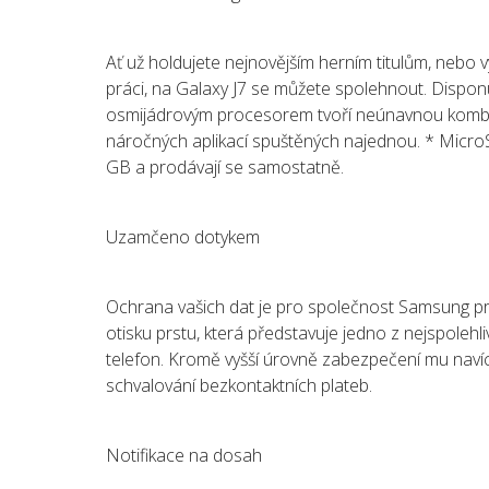
Ať už holdujete nejnovějším herním titulům, nebo v
práci, na Galaxy J7 se můžete spolehnout. Dispon
osmijádrovým procesorem tvoří neúnavnou kombina
náročných aplikací spuštěných najednou. * MicroS
GB a prodávají se samostatně.
Uzamčeno dotykem
Ochrana vašich dat je pro společnost Samsung pri
otisku prstu, která představuje jedno z nejspolehl
telefon. Kromě vyšší úrovně zabezpečení mu navíc 
schvalování bezkontaktních plateb.
Notifikace na dosah