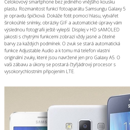
Celokovový smartphone bez jediného vnějšího kousku
plastu. Rozmanitost funkcí fotoaparátu Samsungu Galaxy 5
je opravdu špičková. Dokáže fotit pomocí hlasu, vytvářet
širokoúhlé snímky, obrázky GIF a automatické úpravy vám
výslednou fotografii ještě vylepší. Displej v HD sAMOLED
jakosti s chytrými funkcemi zobrazí vždy jasné a čitelné
barvy za každých podmínek. O zvuk se stará automatická
funkce Adjustable Audio a k tomu má telefon vlastní
originální zvuky, které jsou navržené jen pro Galaxy A5. O
vaši zábavu a úkony se postará čtyřjádrový procesor s
vysokorychlostním připojením LTE.