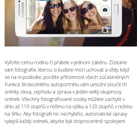
Vyfoťte celou rodinu či přátele v jednom záběru. Zůstane
vám fotografie, kterou si budete moci uchovat a vždy, když
se na ni podíváte, pocítíte přítomnost všech zúčastněných.
Funkce širokoúhlého autoportrétu vám umožní sloučit tři
snímky zleva, zepředu a zprava v jeden velký skupinový
snímek. Všechny fotografované osoby můžete zachytit v
úhlu až 110 stupňů v režimu na výšku a 120 stupňů v režimu
na šířku. Aby fotografii nic nechybělo, automatické úpravy
vylepší každý snímek, abyste byli stoprocentně spokojeni.