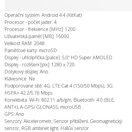
Operační systém: Android 4.4 (KitKat)
Procesor - počet jader: 4
Procesor - frekvence [MHz]: 1200
Uživatelská paměť [MB]: 16000
Velikost RAM: 2048
Paměťové karty: microSD
Displej - uhlolpříčka [palce]: 5,0” HD Super AMOLED
Displej - rozlišení [pix]: 1280 x 720
Dotykový displej: Ano
Klávesnice: Ne
Podporované sítě: 4G: LTE Cat 4 (150/50 Mbps), 3G:
HSPA+ 42.2/5.76 Mbps
Konektivita: Wi-Fi: 802.11 a/b/g/n, Bluetooth: 4.0 (BLE,
ANT+), A-GPS/ GLONASS, microUSB
GPS: Ano
Senzory: Akcelerometr, Senzor přiblížení, Geomagnetický
senzor, RGB ambinet light, Hallův senzor