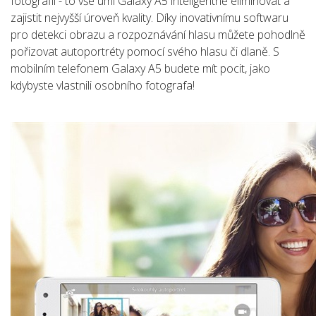
fotografii - to vše umí Galaxy A5 inteligentně eliminovat a
zajistit nejvyšší úroveň kvality. Díky inovativnímu softwaru
pro detekci obrazu a rozpoznávání hlasu můžete pohodlně
pořizovat autoportréty pomocí svého hlasu či dlaně. S
mobilním telefonem Galaxy A5 budete mít pocit, jako
kdybyste vlastnili osobního fotografa!