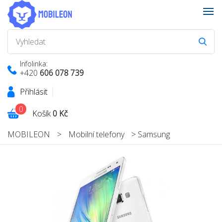
Infolinka:
+420
606 078 739
Přihlásit
0
Košík
0 Kč
MOBILEON
>
Mobilní telefony
>
Samsung