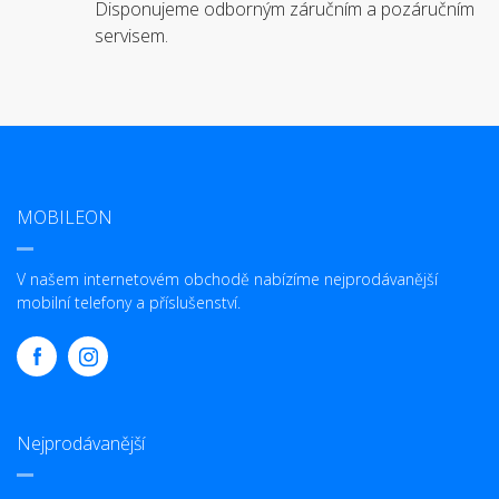
Disponujeme odborným záručním a pozáručním
servisem.
MOBILEON
V našem internetovém obchodě nabízíme nejprodávanější
mobilní telefony a příslušenství.
Nejprodávanější