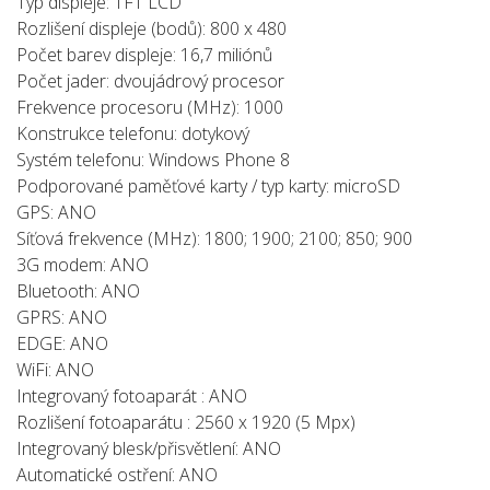
Typ displeje: TFT LCD
Rozlišení displeje (bodů): 800 x 480
Počet barev displeje: 16,7 miliónů
Počet jader: dvoujádrový procesor
Frekvence procesoru (MHz): 1000
Konstrukce telefonu: dotykový
Systém telefonu: Windows Phone 8
Podporované paměťové karty / typ karty: microSD
GPS: ANO
Síťová frekvence (MHz): 1800; 1900; 2100; 850; 900
3G modem: ANO
Bluetooth: ANO
GPRS: ANO
EDGE: ANO
WiFi: ANO
Integrovaný fotoaparát : ANO
Rozlišení fotoaparátu : 2560 x 1920 (5 Mpx)
Integrovaný blesk/přisvětlení: ANO
Automatické ostření: ANO