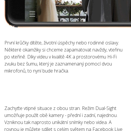
První krůčky dítěte, životní úspěchy nebo rodinné oslavy.
Některé okamžiky si chceme zapamatovat navždy, vteřinu
po vteřině. Díky videu v kvalitě 4K a prostorovému Hi-Fi
zvuku bez šumu, který je zaznamenaný pomocí dvou
mikrofonů, to nyní bude hračka.
Zachyťte vtipné situace z obou stran. Režim Dual-Sight
umožňuje použít obě kamery - přední i zadní, najednou.
Vzniknou tak naprosto unikátní snímky nebo videa. A
rovnou je můžete sdílet s celým světem na Facebook Live