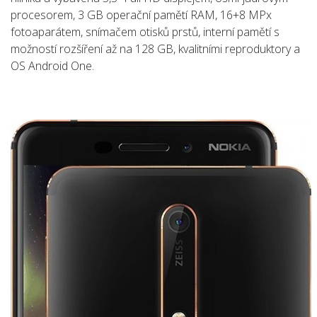
procesorem, 3 GB operační pamětí RAM, 16+8 MPx
fotoaparátem, snímačem otisků prstů, interní pamětí s
možností rozšíření až na 128 GB, kvalitními reproduktory a
OS Android One.