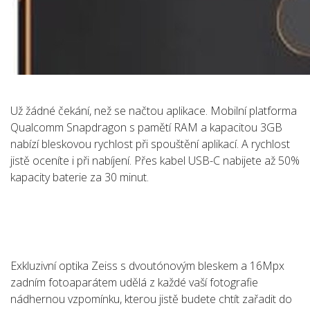
Už žádné čekání, než se načtou aplikace. Mobilní platforma
Qualcomm Snapdragon s pamětí RAM a kapacitou 3GB
nabízí bleskovou rychlost při spouštění aplikací. A rychlost
jistě oceníte i při nabíjení. Přes kabel USB-C nabijete až 50%
kapacity baterie za 30 minut.
Exkluzivní optika Zeiss s dvoutónovým bleskem a 16Mpx
zadním fotoaparátem udělá z každé vaší fotografie
nádhernou vzpomínku, kterou jistě budete chtít zařadit do