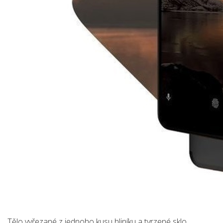
Tělo vyřezané z jednoho kusu hliníku a tvrzené sklo