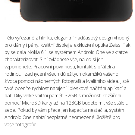
Tělo vyřezané z hliníku, elegantní nadčasový design vhodný
pro dámy i pány, kvalitní displej a exkluzivní optika Zeiss. Tak
by se dala Nokia 6.1 se systémem Android One ve zkratce
charakterizovat. S ní zvládnete vše, na co si jen
vzpomenete. Pracovní povinnosti, kontakt s přáteli a
rodinou i zachycení všech důležitých okamžiků vašeho
života pomocí nádherných fotografií a kvalitního videa. Jistě
také oceníte rychlost nabíjení i bleskové načítání aplikací a
dat. Díky velké vnitřní paměti 32GB s možností rozšíření
pomocí MicroSD karty až na 128GB budete mít vše stále u
sebe. Pokud by vám přece jen kapacita nestačila, systém
Android One nabízí bezplatné neomezené úložiště pro
vaše fotografie.