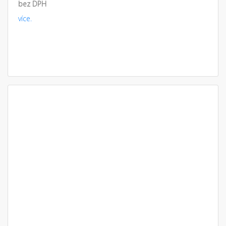
bez DPH
více.