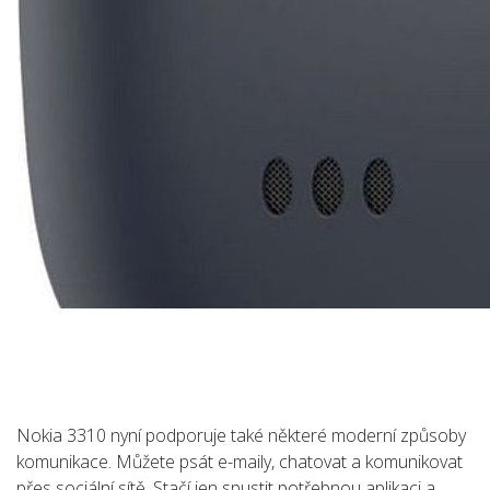
Nokia 3310 nyní podporuje také některé moderní způsoby
komunikace. Můžete psát e-maily, chatovat a komunikovat
přes sociální sítě. Stačí jen spustit potřebnou aplikaci a