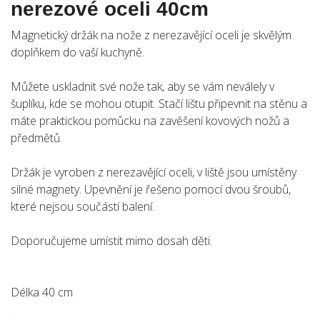
nerezové oceli 40cm
Magnetický držák na nože z nerezavějící oceli je skvělým
doplňkem do vaší kuchyně.
Můžete uskladnit své nože tak, aby se vám neválely v
šuplíku, kde se mohou otupit. Stačí lištu připevnit na stěnu a
máte praktickou pomůcku na zavěšení kovových nožů a
předmětů.
Držák je vyroben z nerezavějící oceli, v liště jsou umístěny
silné magnety. Upevnění je řešeno pomocí dvou šroubů,
které nejsou součástí balení.
Doporučujeme umístit mimo dosah děti.
Délka 40 cm