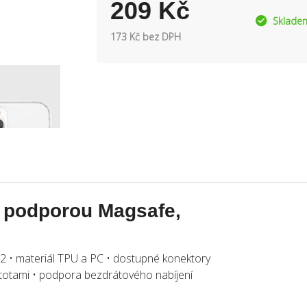
209 Kč
Sklade
173 Kč bez DPH
s podporou Magsafe,
 12 • materiál TPU a PC • dostupné konektory
totami • podpora bezdrátového nabíjení