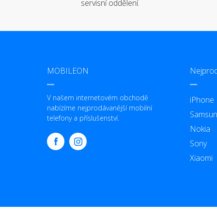
servisní oddělení.
MOBILEON
Nejprod
V našem internetovém obchodě
iPhone
nabízíme nejprodávanější mobilní
Samsun
telefony a příslušenství.
Nokia
Sony
Xiaomi