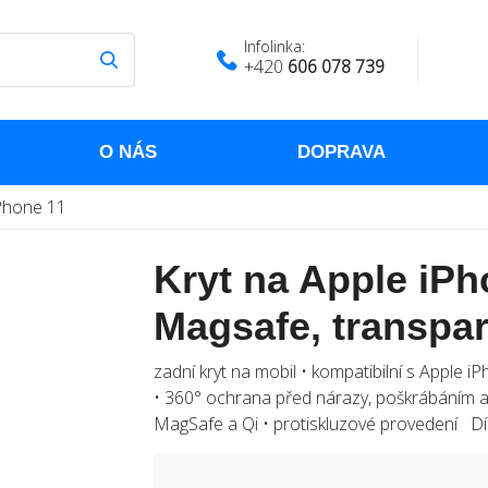
Infolinka:
+420
606 078 739
O NÁS
DOPRAVA
Phone 11
Kryt na Apple iP
Magsafe, transpar
zadní kryt na mobil • kompatibilní s Apple 
• 360° ochrana před nárazy, poškrábáním a
MagSafe a Qi • protiskluzové provedení Dí