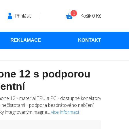
0
Přihlásit
Košík
0 Kč
REKLAMACE
KONTAKT
hone 12 s podporou
entní
iPhone 12 • materiál TPU a PC • dostupné konektory
 nečistotami • podpora bezdrátového nabíjení
ky integrovaným magne...
více informací