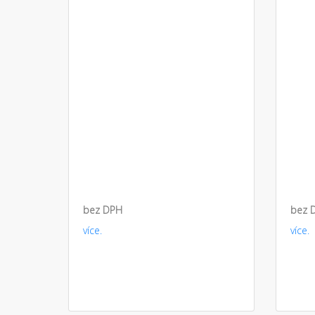
bez DPH
bez 
více.
více.