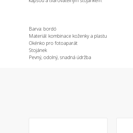
kapsou a tvarovatelným stojánkem.
Barva: bordó
Materiál: kombinace koženky a plastu
Okénko pro fotoaparát
Stojánek
Pevný, odolný, snadná údržba