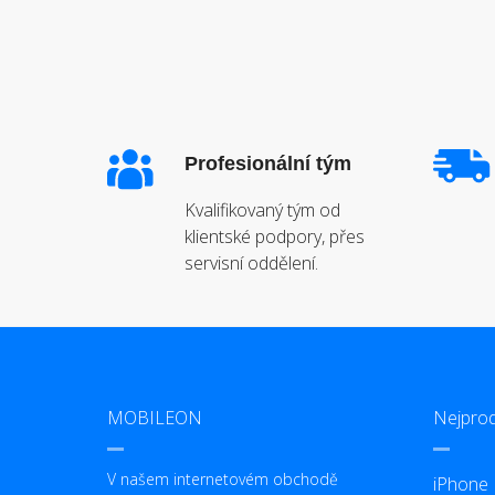
Profesionální tým
Kvalifikovaný tým od
klientské podpory, přes
servisní oddělení.
MOBILEON
Nejprod
V našem internetovém obchodě
iPhone