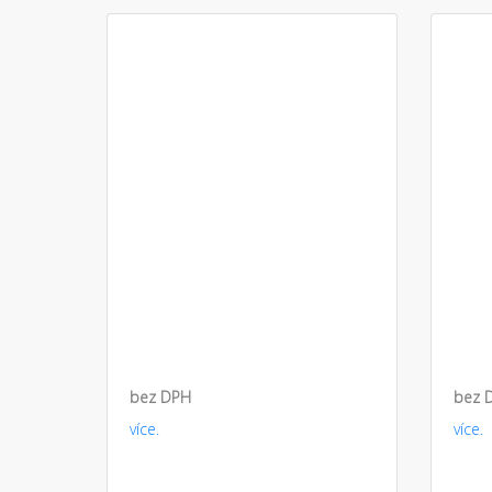
bez DPH
bez 
více.
více.