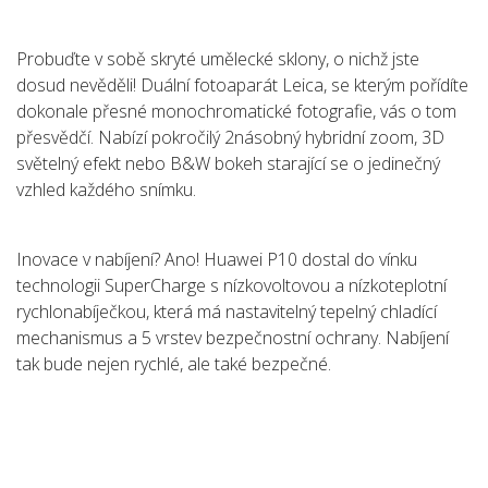
Probuďte v sobě skryté umělecké sklony, o nichž jste
dosud nevěděli! Duální fotoaparát Leica, se kterým pořídíte
dokonale přesné monochromatické fotografie, vás o tom
přesvědčí. Nabízí pokročilý 2násobný hybridní zoom, 3D
světelný efekt nebo B&W bokeh starající se o jedinečný
vzhled každého snímku.
Inovace v nabíjení? Ano! Huawei P10 dostal do vínku
technologii SuperCharge s nízkovoltovou a nízkoteplotní
rychlonabíječkou, která má nastavitelný tepelný chladící
mechanismus a 5 vrstev bezpečnostní ochrany. Nabíjení
tak bude nejen rychlé, ale také bezpečné.