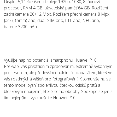
Displej: 5,1" Rozlišení displeje 1920 x 1080, 8-jádrový
procesor, RAM 4 GB, uživatelská paměť 64 GB, Rozlišení
zadní kamera 20+12 Mpx, Rozlišení přední kamera 8 Mpx,
Jack (3.5mm) ano, dual SIM ano, LTE ano, NFC ano,
baterie 3200 mAh
Využijte naplno potenciál smartphonu Huawei P10.
Překvapí vás prvotřídním zpracováním, extrémně výkonným
procesorem, ale především duálním fotoaparátem, který ve
vás rozdmýchá vášeň pro fotografování. K tomu všemu se
tento model pyšní spolehlivou čtečkou otisků prstů a
bleskovým nabíjením, které nemá obdoby. Spokojte se jen s
tím nejlepším - vyzkoušejte Huawei P10!