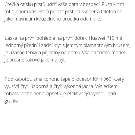
Čtečka otisků prstů udrží vaše data v bezpečí. Pustí k nim
totiž jenom vás. Stačí přiložit prst na skener a telefon se
jako mávnutím kouzelného proutku odemkne.
Láska na první pohled a na první dotek. Huawei P10 má
jednotný přední i zadní kryt s jemným diamantovým brusem,
je úžasně tenký a příjemný na dotek. Vše na tomto modelu
je přesně takové jaké má být.
Pod kapotou smartphonu tepe procesor Kirin 960, který
využívá čtyři úsporná a čtyři výkonná jádra. Výsledkem
tohoto vrcholného čipsetu je efektivnější výkon i lepší
grafika.