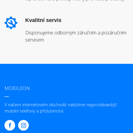
Kvalitní servis
Disponujeme odborným záručním a pozáručním
servisem.
MOBILEON
V našem internetovém obchodě nabízíme nejprodávanější
mobilní telefony a příslušenství.