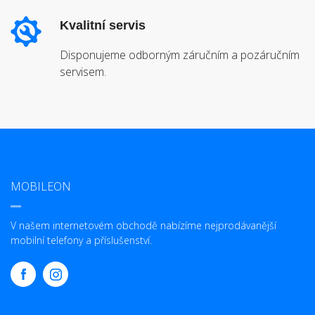
Kvalitní servis
Disponujeme odborným záručním a pozáručním
servisem.
MOBILEON
V našem internetovém obchodě nabízíme nejprodávanější
mobilní telefony a příslušenství.