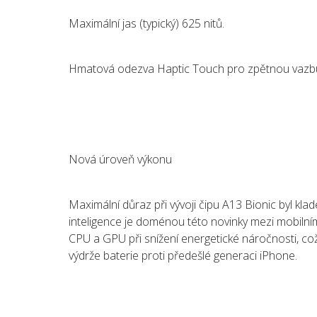
Maximální jas (typický) 625 nitů.
Hmatová odezva Haptic Touch pro zpětnou vazbu
Nová úroveň výkonu
Maximální důraz při vývoji čipu A13 Bionic byl kl
inteligence je doménou této novinky mezi mobilní
CPU a GPU při snížení energetické náročnosti, což
výdrže baterie proti předešlé generaci iPhone.