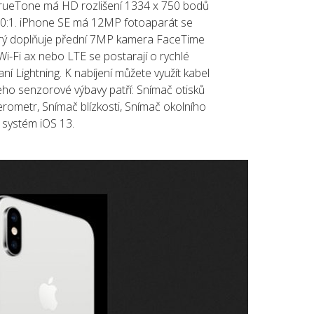
a TrueTone má HD rozlišení 1334 x 750 bodů
400:1. iPhone SE má 12MP fotoaparát se
který doplňuje přední 7MP kamera FaceTime
i-Fi ax nebo LTE se postarají o rychlé
í Lightning. K nabíjení můžete využít kabel
ho senzorové výbavy patří: Snímač otisků
erometr, Snímač blízkosti, Snímač okolního
í systém iOS 13.