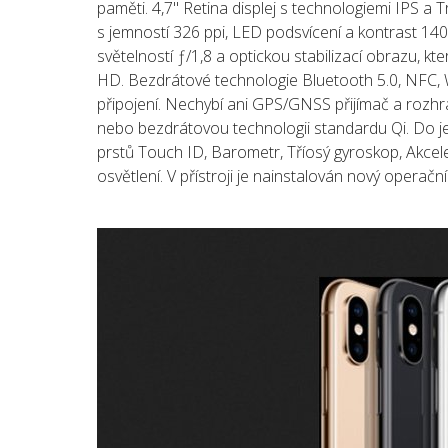
paměti. 4,7" Retina displej s technologiemi IPS 
s jemností 326 ppi, LED podsvícení a kontrast 1
světelností ƒ/1,8 a optickou stabilizací obrazu, 
HD. Bezdrátové technologie Bluetooth 5.0, NFC, W
připojení. Nechybí ani GPS/GNSS přijímač a rozhran
nebo bezdrátovou technologii standardu Qi. Do je
prstů Touch ID, Barometr, Tříosý gyroskop, Akcel
osvětlení. V přístroji je nainstalován nový operačn