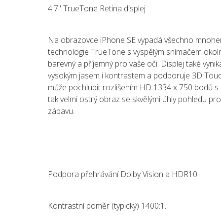
4.7" TrueTone Retina displej
Na obrazovce iPhone SE vypadá všechno mnohem p
technologie TrueTone s vyspělým snímačem okolníh
barevný a příjemný pro vaše oči. Displej také vyn
vysokým jasem i kontrastem a podporuje 3D Touch. 
může pochlubit rozlišením HD 1334 x 750 bodů s h
tak velmi ostrý obraz se skvělými úhly pohledu pro 
zábavu.
Podpora přehrávání Dolby Vision a HDR10.
Kontrastní poměr (typický) 1400:1.