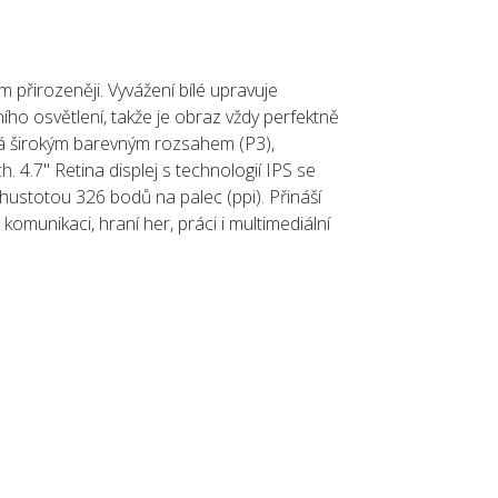
řirozeněji. Vyvážení bílé upravuje
o osvětlení, takže je obraz vždy perfektně
iká širokým barevným rozsahem (P3),
4.7" Retina displej s technologií IPS se
ustotou 326 bodů na palec (ppi). Přináší
komunikaci, hraní her, práci i multimediální