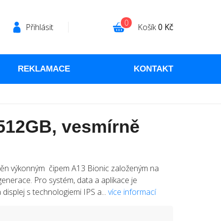
0
Přihlásit
Košík
0 Kč
REKLAMACE
KONTAKT
512GB, vesmírně
áněn výkonným čipem A13 Bionic založeným na
generace. Pro systém, data a aplikace je
 displej s technologiemi IPS a...
více informací