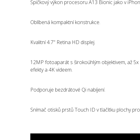
Špičkový výkon procesoru A13 Bionic jako v iPho
Oblíbená kompaktní konstrukce.
Kvalitní 4.7" Retina HD displej.
12MP fotoaparát s širokoúhlým objektivem, až 5x d
efekty a 4K videem.
Podporuje bezdrátové Qi nabíjení.
Snímač otisků prstů Touch ID v tlačítku plochy p