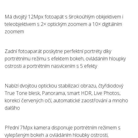
Má dvojitý 12Mpx fotoapát s širokoúhlým obkjektivem i
teleobjektivem s 2× optickým zoomem a 10× digitálním
zoomem
Zadní fotoaparát poskytne perfektní portréty díky
portrétnímu režimu s efektem bokeh, ovládáním hloupky
ostrosti a portrétním nasvícením s 5 efekty
Nabízí dvojitou optickou stabilizaci obrazu, čtyřdiodový
True Tone blesk, Panorama, smart HDR, Live Photos,
korekci červených očí, automatické zaostřování a mnoho
dalšího
Přední 7Mpx kamera disponuje portrétním režimem s
vylepšeným bokeh a ovládáním hloubky ostrosti,