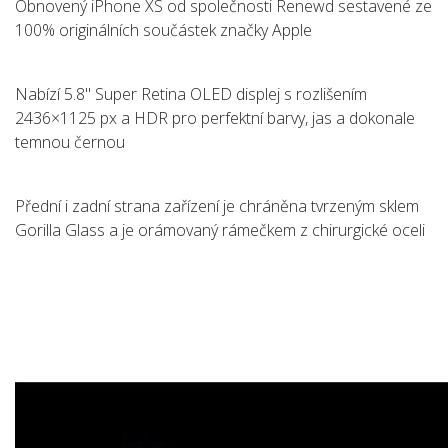
Obnovený iPhone XS od společnosti Renewd sestavené ze
100% originálních součástek značky Apple
Nabízí 5.8" Super Retina OLED displej s rozlišením
2436×1125 px a HDR pro perfektní barvy, jas a dokonale
temnou černou
Přední i zadní strana zařízení je chráněna tvrzeným sklem
Gorilla Glass a je orámovaný rámečkem z chirurgické oceli