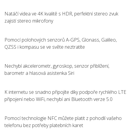
Natáčí videa ve 4K kvalitě s HDR, perfektní stereo zvuk
zajistí stereo mikrofony
Pomocí polohových senzorů A-GPS, Glonass, Galileo,
QZSS i kompasu se ve světe neztratíte
Nechybí akcelerometr, gyroskop, senzor přiblížení,
barometr a hlasová asistenka Siri
K internetu se snadno připojíte díky podpoře rychlého LTE
připojení nebo WiFi, nechybí ani Bluetooth verze 5.0
Pomocí technologie NFC můžete platit z pohodlí vašeho
telefonu bez potřeby platebních karet