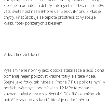
které jsou bohaté na detaily. Inteligentní LEDky mají o 50%
větší světelnost než v iPhone 6s. Blesk v iPhonu 7 Plus je
chytrý. Přizpůsobuje se teplotě prostředí, to vylepšuje
kvalitu fotek pořízených s bleskem.
Videa filmových kvalit
Výše zmíněné novinky jako optická stabilizace a lepší clona
pomáhají nejen pořizovat krásné fotky, ale také videa.
Stejně jako fotky, tak i videa s iPhone 7 Plus pořídíte nyní i v
horších světelných podmínkách. 12 MPx fotoaparát
zaznamenává videa v rozlišení 4K. Důležité okamžiky tak
natočíte snadno a v kvalitě, která je nadprůměrná.