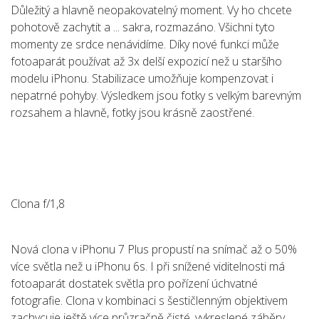
Důležitý a hlavně neopakovatelný moment. Vy ho chcete
pohotově zachytit a ... sakra, rozmazáno. Všichni tyto
momenty ze srdce nenávidíme. Díky nové funkci může
fotoaparát používat až 3x delší expozicí než u staršího
modelu iPhonu. Stabilizace umožňuje kompenzovat i
nepatrné pohyby. Výsledkem jsou fotky s velkým barevným
rozsahem a hlavně, fotky jsou krásně zaostřené.
Clona f/1,8
Nová clona v iPhonu 7 Plus propustí na snímač až o 50%
více světla než u iPhonu 6s. I při snížené viditelnosti má
fotoaparát dostatek světla pro pořízení úchvatné
fotografie. Clona v kombinaci s šestičlenným objektivem
zachycuje ještě více průzračně čisté, vykreslené záběry,