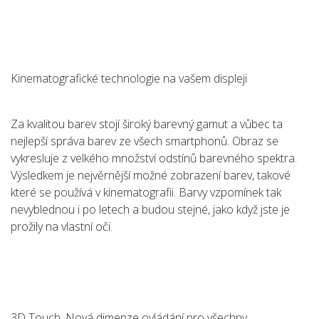
Kinematografické technologie na vašem displeji
Za kvalitou barev stojí široký barevný gamut a vůbec ta
nejlepší správa barev ze všech smartphonů. Obraz se
vykresluje z velkého množství odstínů barevného spektra.
Výsledkem je nejvěrnější možné zobrazení barev, takové
které se používá v kinematografii. Barvy vzpomínek tak
nevyblednou i po letech a budou stejné, jako když jste je
prožily na vlastní oči.
3D Touch. Nová dimenze ovládání pro všechny