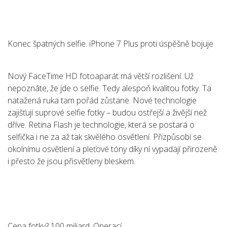
Konec špatných selfie. iPhone 7 Plus proti úspěšně bojuje
Nový FaceTime HD fotoaparát má větší rozlišení. Už
nepoznáte, že jde o selfie. Tedy alespoň kvalitou fotky. Ta
natažená ruka tam pořád zůstane. Nové technologie
zajišťují suprové selfie fotky – budou ostřejší a živější než
dříve. Retina Flash je technologie, která se postará o
selfička i ne za až tak skvělého osvětlení. Přizpůsobí se
okolnímu osvětlení a pleťové tóny díky ní vypadají přirozeně
i přesto že jsou přisvětleny bleskem.
Cena fotky? 100 miliard. Operací