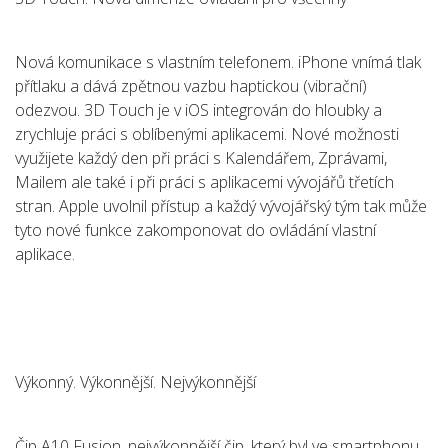
Nová komunikace s vlastním telefonem. iPhone vnímá tlak
přítlaku a dává zpětnou vazbu haptickou (vibrační)
odezvou. 3D Touch je v iOS integrován do hloubky a
zrychluje práci s oblíbenými aplikacemi. Nové možnosti
využijete každý den při práci s Kalendářem, Zprávami,
Mailem ale také i při práci s aplikacemi vývojářů třetích
stran. Apple uvolnil přístup a každý vývojářský tým tak může
tyto nové funkce zakomponovat do ovládání vlastní
aplikace.
Výkonný. Výkonnější. Nejvýkonnější
Čip A10 Fusion, nejvýkonnější čip, který byl ve smartphonu