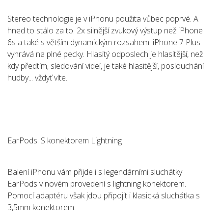
Stereo technologie je v iPhonu použita vůbec poprvé. A
hned to stálo za to. 2x silnější zvukový výstup než iPhone
6s a také s větším dynamickým rozsahem. iPhone 7 Plus
vyhrává na plné pecky. Hlasitý odposlech je hlasitější, než
kdy předtím, sledování videí, je také hlasitější, poslouchání
hudby... vždyť víte.
EarPods. S konektorem Lightning
Balení iPhonu vám přijde i s legendárními sluchátky
EarPods v novém provedení s lightning konektorem.
Pomocí adaptéru však jdou připojit i klasická sluchátka s
3,5mm konektorem.