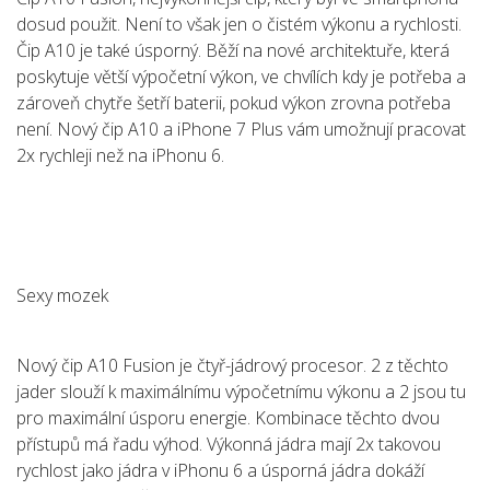
dosud použit. Není to však jen o čistém výkonu a rychlosti.
Čip A10 je také úsporný. Běží na nové architektuře, která
poskytuje větší výpočetní výkon, ve chvílích kdy je potřeba a
zároveň chytře šetří baterii, pokud výkon zrovna potřeba
není. Nový čip A10 a iPhone 7 Plus vám umožnují pracovat
2x rychleji než na iPhonu 6.
Sexy mozek
Nový čip A10 Fusion je čtyř-jádrový procesor. 2 z těchto
jader slouží k maximálnímu výpočetnímu výkonu a 2 jsou tu
pro maximální úsporu energie. Kombinace těchto dvou
přístupů má řadu výhod. Výkonná jádra mají 2x takovou
rychlost jako jádra v iPhonu 6 a úsporná jádra dokáží