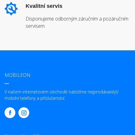
Kvalitní servis
Disponujeme odborným záručním a pozáručním
servisem.
MOBILEON
V našem internetovém obchodě nabízíme nejprodávanější
mobilní telefony a příslušenství.