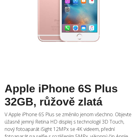
Apple iPhone 6S Plus
32GB, růžově zlatá
V Apple iPhone 6S Plus se změnilo jenom všechno. Objevte
úžasně jemný Retina HD displej s technologií 3D Touch,
nový fotoaparát iSight 12MPx se 4K videem, přední
fotoaparát na selfie s rozlišením 5MPx, výkonný čip Apple