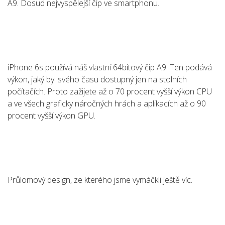
A9. Dosud nejvyspělejší čip ve smartphonu.
iPhone 6s používá náš vlastní 64bitový čip A9. Ten podává
výkon, jaký byl svého času dostupný jen na stolních
počítačích. Proto zažijete až o 70 procent vyšší výkon CPU
a ve všech graficky náročných hrách a aplikacích až o 90
procent vyšší výkon GPU.
Průlomový design, ze kterého jsme vymáčkli ještě víc.