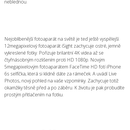
neblednou.
Nejoblíbenější fotoaparát na světě je teď ještě vyspělejší.
12megapixelový fotoaparát iSight zachycuje ostré, jemně
vykreslené fotky. Pořizuje brilantní 4K videa až se
čtyřnásobným rozlišením proti HD 1080p. Novým
5megapixelovým fotoaparátem FaceTime HD fotí iPhone
6s selfíčka, která si klidně dáte za rámeček. A uvádí Live
Photos, nový pohled na vaše vzpomínky. Zachycuje totiž
okamžiky těsně před a po záběru. K životu je pak probudíte
prostým přitlačením na fotku.