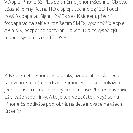
V Apple iPhone 6S Plus se změnilo jenom všechno. Objevte
úžasně jemný Retina HD displej s technologií 3D Touch,
nový fotoaparát iSight 12MPx se 4K videem, přední
fotoaparát na selfie s rozlišením 5MPx, výkonný čip Apple
A9 a M9, bezpečné zamykání Touch ID a nejvyspělejší
mobilní systém na světě iOS 9.
Když vezmete iPhone 6s do ruky, uvědomíte si, že něco
takového jste ještě nedrželi. Pomocí 3D Touch dokážete
jedním stisknutím víc než kdy předtím. Live Photos působivě
oživí vaše vzpomínky. A to je teprve začátek. Když se na
iPhone 6s podíváte podrobně, najdete inovace na všech
úrovních.