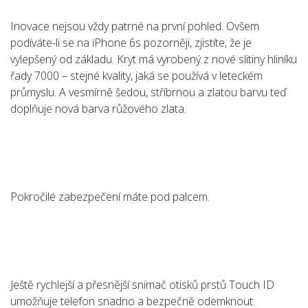
Inovace nejsou vždy patrné na první pohled. Ovšem
podíváte-li se na iPhone 6s pozorněji, zjistíte, že je
vylepšený od základu. Kryt má vyrobený z nové slitiny hliníku
řady 7000 – stejné kvality, jaká se používá v leteckém
průmyslu. A vesmírně šedou, stříbrnou a zlatou barvu teď
doplňuje nová barva růžového zlata.
Pokročilé zabezpečení máte pod palcem.
Ještě rychlejší a přesnější snímač otisků prstů Touch ID
umožňuje telefon snadno a bezpečně odemknout.