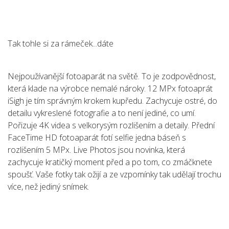
Tak tohle si za rámeček...dáte
Nejpoužívanější fotoaparát na světě. To je zodpovědnost,
která klade na výrobce nemalé nároky. 12 MPx fotoaprát
iSigh je tím správným krokem kupředu. Zachycuje ostré, do
detailu vykreslené fotografie a to není jediné, co umí.
Pořizuje 4K videa s velkorysým rozlišením a detaily. Přední
FaceTime HD fotoaparát fotí selfie jedna báseň s
rozlišením 5 MPx. Live Photos jsou novinka, která
zachycuje kratičký moment před a po tom, co zmáčknete
spoušť. Vaše fotky tak ožijí a ze vzpomínky tak udělají trochu
více, než jediný snímek.