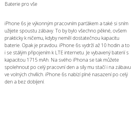
Baterie pro vše
iPhone 6s je výkonným pracovním parťákem a také si sním
užijete spoustu zábavy. To by bylo všechno pěkné, ovšem
prakticky k ničemu, kdyby neměl dostatečnou kapacitu
baterie. Opak je pravdou. iPhone 6s vydrží až 10 hodin a to
i se stálým připojením k LTE internetu. Je vybavený baterií s
kapacitou 1715 mAh. Na svého iPhona se tak můžete
spolehnout po celý pracovní den a síly mu stačí i na zábavu
ve volných chvílích. iPhone 6s nabízí plné nasazení po celý
den a bez dobíjení.