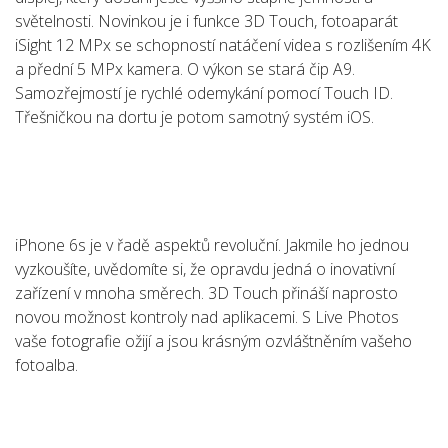
světelnosti. Novinkou je i funkce 3D Touch, fotoaparát
iSight 12 MPx se schopností natáčení videa s rozlišením 4K
a přední 5 MPx kamera. O výkon se stará čip A9.
Samozřejmostí je rychlé odemykání pomocí Touch ID.
Třešničkou na dortu je potom samotný systém iOS.
iPhone 6s je v řadě aspektů revoluční. Jakmile ho jednou
vyzkoušíte, uvědomíte si, že opravdu jedná o inovativní
zařízení v mnoha směrech. 3D Touch přináší naprosto
novou možnost kontroly nad aplikacemi. S Live Photos
vaše fotografie ožijí a jsou krásným ozvláštněním vašeho
fotoalba.