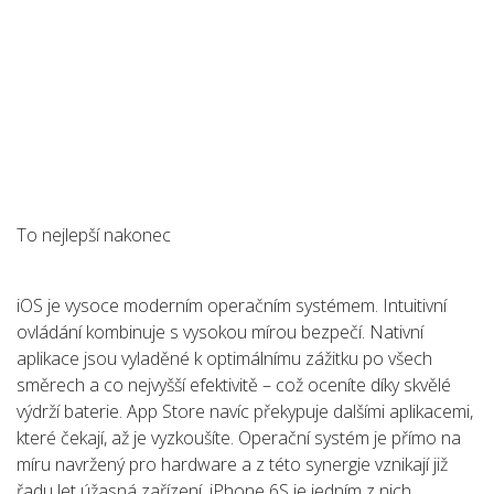
To nejlepší nakonec
iOS je vysoce moderním operačním systémem. Intuitivní
ovládání kombinuje s vysokou mírou bezpečí. Nativní
aplikace jsou vyladěné k optimálnímu zážitku po všech
směrech a co nejvyšší efektivitě – což oceníte díky skvělé
výdrží baterie. App Store navíc překypuje dalšími aplikacemi,
které čekají, až je vyzkoušíte. Operační systém je přímo na
míru navržený pro hardware a z této synergie vznikají již
řadu let úžasná zařízení. iPhone 6S je jedním z nich.