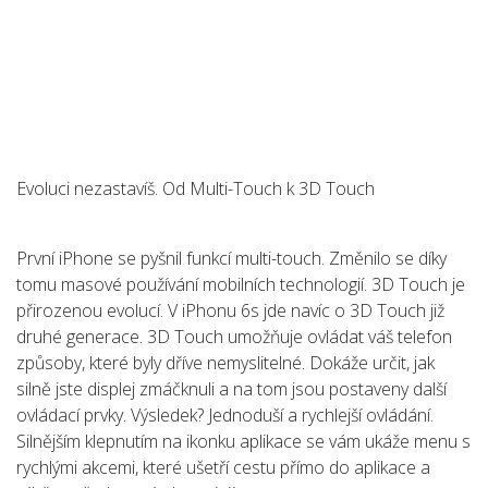
Evoluci nezastavíš. Od Multi-Touch k 3D Touch
První iPhone se pyšnil funkcí multi-touch. Změnilo se díky
tomu masové používání mobilních technologií. 3D Touch je
přirozenou evolucí. V iPhonu 6s jde navíc o 3D Touch již
druhé generace. 3D Touch umožňuje ovládat váš telefon
způsoby, které byly dříve nemyslitelné. Dokáže určit, jak
silně jste displej zmáčknuli a na tom jsou postaveny další
ovládací prvky. Výsledek? Jednoduší a rychlejší ovládání.
Silnějším klepnutím na ikonku aplikace se vám ukáže menu s
rychlými akcemi, které ušetří cestu přímo do aplikace a