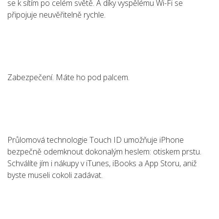
se k sítím po celém světě. A díky vyspělému Wi-Fi se
připojuje neuvěřitelně rychle.
Zabezpečení. Máte ho pod palcem.
Průlomová technologie Touch ID umožňuje iPhone
bezpečně odemknout dokonalým heslem: otiskem prstu.
Schválíte jím i nákupy v iTunes, iBooks a App Storu, aniž
byste museli cokoli zadávat.