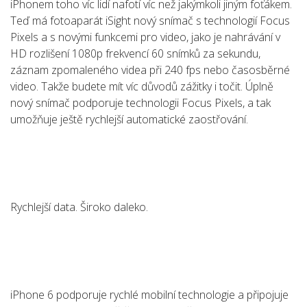
iPhonem toho víc lidí nafotí víc než jakýmkoli jiným foťákem.
Teď má fotoaparát iSight nový snímač s technologií Focus
Pixels a s novými funkcemi pro video, jako je nahrávání v
HD rozlišení 1080p frekvencí 60 snímků za sekundu,
záznam zpomaleného videa při 240 fps nebo časosběrné
video. Takže budete mít víc důvodů zážitky i točit. Úplně
nový snímač podporuje technologii Focus Pixels, a tak
umožňuje ještě rychlejší automatické zaostřování.
Rychlejší data. Široko daleko.
iPhone 6 podporuje rychlé mobilní technologie a připojuje