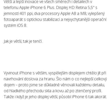
Větší a lepší inovace ve všech směrech i detailech v
telefonu Apple iPhone 6 Plus. Displej HD Retina 5,5" s
jemností 401 ppi, dva procesory Apple A8 a M8, vylepšený
fotoaparát s optickou stabilizací a nejvychytanější operační
systém iOS 8.
Jak je větší, tak je tenčí.
Vyvinout iPhone s větším, vyspělejším displejem chtělo jít při
navrhování doslova za hranu. Šlo nám o co nejlepší celkový
dojem – proto jsme se důkladně věnovali každému detailu,
od hladkého přechodu skla a kovu až po ztenčený profil.
Takže i když je jeho displej větší, působí iPhone 6 tak akorát.