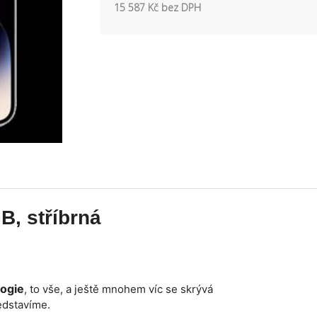
15 587 Kč bez DPH
B, stříbrná
logie
, to vše, a ještě mnohem víc se skrývá
edstavíme.