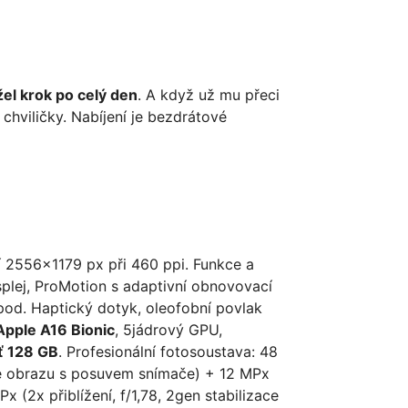
žel krok po celý den
. A když už mu přeci
chviličky. Nabíjení je bezdrátové
ní 2556x1179 px při 460 ppi. Funkce a
splej, ProMotion s adaptivní obnovovací
pod. Haptický dotyk, oleofobní povlak
Apple A16 Bionic
, 5jádrový GPU,
 128 GB
. Profesionální fotosoustava: 48
ace obrazu s posuvem snímače) + 12 MPx
x (2x přiblížení, f/1,78, 2gen stabilizace