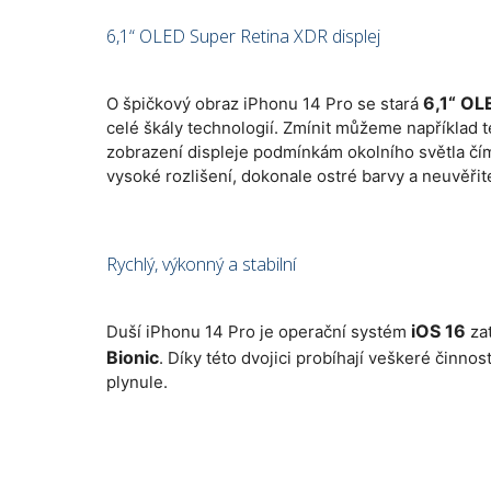
6,1“ OLED Super Retina XDR displej
6,1“ OL
O špičkový obraz iPhonu 14 Pro se stará
celé škály technologií. Zmínit můžeme například 
zobrazení displeje podmínkám okolního světla čím
vysoké rozlišení, dokonale ostré barvy a neuvěřit
Rychlý, výkonný a stabilní
iOS 16
Duší iPhonu 14 Pro je operační systém
za
Bionic
. Díky této dvojici probíhají veškeré činnos
plynule.