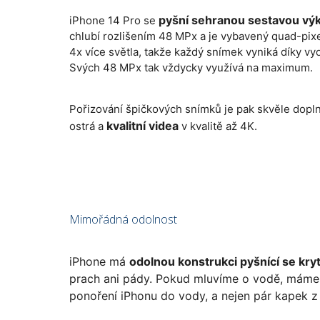
pyšní sehranou sestavou vý
iPhone 14 Pro se
chlubí rozlišením 48 MPx a je vybavený quad-pix
4x více světla, takže každý snímek vyniká díky vy
Svých 48 MPx tak vždycky využívá na maximum.
Pořizování špičkových snímků je pak skvěle dop
kvalitní videa
ostrá a
v kvalitě až 4K.
Mimořádná odolnost
iPhone má
odolnou konstrukci pyšnící se kry
prach ani pády. Pokud mluvíme o vodě, máme 
ponoření iPhonu do vody, a nejen pár kapek z 