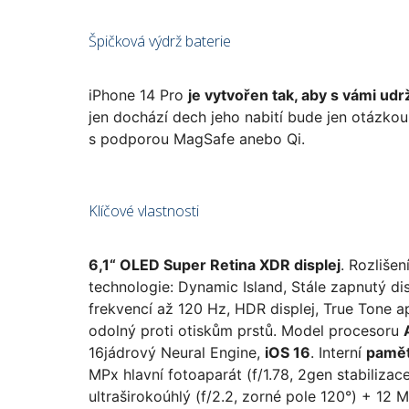
Špičková výdrž baterie
iPhone 14 Pro
je vytvořen tak, aby s vámi udr
jen dochází dech jeho nabití bude jen otázkou 
s podporou MagSafe anebo Qi.
Klíčové vlastnosti
6,1“ OLED Super Retina XDR displej
. Rozliše
technologie: Dynamic Island, Stále zapnutý di
frekvencí až 120 Hz, HDR displej, True Tone a
odolný proti otiskům prstů. Model procesoru
16jádrový Neural Engine,
iOS 16
. Interní
paměť
MPx hlavní fotoaparát (f/1.78, 2gen stabiliz
ultraširokoúhlý (f/2.2, zorné pole 120°) + 12 MP