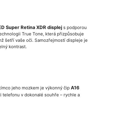
ED Super Retina XDR displej
s podporou
technologii True Tone, která přizpůsobuje
ž šetří vaše oči. Samozřejmostí displeje je
elný kontrast.
A16
tímco jeho mozkem je výkonný čip
ti telefonu v dokonalé souhře – rychle a