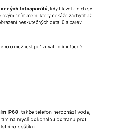
konných fotoaparátů
, kdy hlavní z nich se
elovým snímačem, který dokáže zachytit až
obrazení neskutečných detailů a barev.
lněno o možnost pořizovat i mimořádně
tím IP68
, takže telefon nerozhází voda,
tím na mysli dokonalou ochranu proti
letního deštíku.