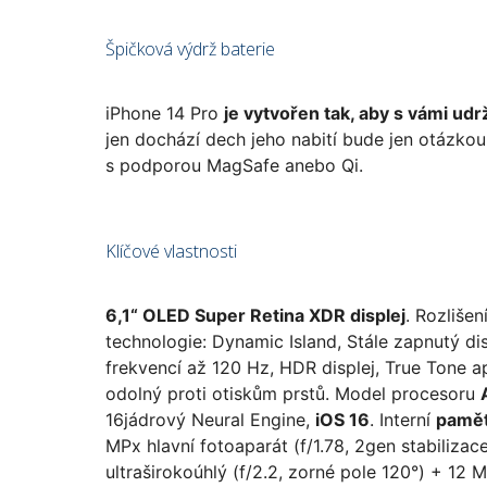
Špičková výdrž baterie
iPhone 14 Pro
je vytvořen tak, aby s vámi udr
jen dochází dech jeho nabití bude jen otázkou 
s podporou MagSafe anebo Qi.
Klíčové vlastnosti
6,1“ OLED Super Retina XDR displej
. Rozliše
technologie: Dynamic Island, Stále zapnutý di
frekvencí až 120 Hz, HDR displej, True Tone a
odolný proti otiskům prstů. Model procesoru
16jádrový Neural Engine,
iOS 16
. Interní
paměť
MPx hlavní fotoaparát (f/1.78, 2gen stabiliz
ultraširokoúhlý (f/2.2, zorné pole 120°) + 12 MP