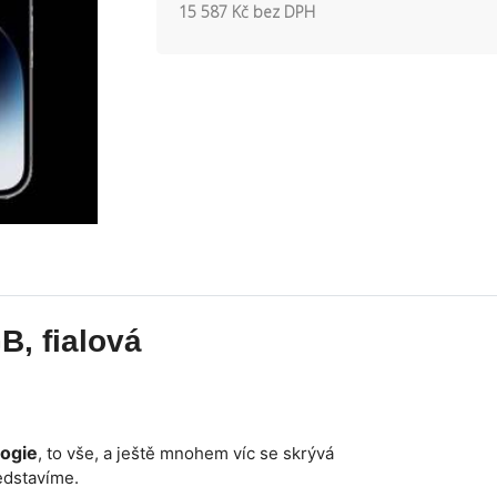
15 587 Kč bez DPH
B, fialová
logie
, to vše, a ještě mnohem víc se skrývá
edstavíme.