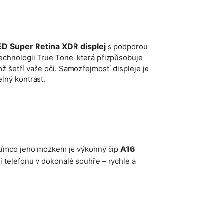
ED Super Retina XDR displej
s podporou
technologii True Tone, která přizpůsobuje
ž šetří vaše oči. Samozřejmostí displeje je
elný kontrast.
A16
tímco jeho mozkem je výkonný čip
ti telefonu v dokonalé souhře – rychle a