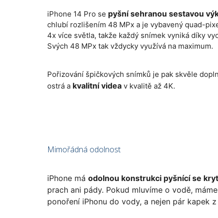
pyšní sehranou sestavou vý
iPhone 14 Pro se
chlubí rozlišením 48 MPx a je vybavený quad-pix
4x více světla, takže každý snímek vyniká díky vy
Svých 48 MPx tak vždycky využívá na maximum.
Pořizování špičkových snímků je pak skvěle dop
kvalitní videa
ostrá a
v kvalitě až 4K.
Mimořádná odolnost
iPhone má
odolnou konstrukci pyšnící se kry
prach ani pády. Pokud mluvíme o vodě, máme 
ponoření iPhonu do vody, a nejen pár kapek z 