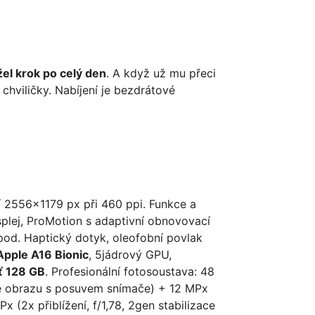
žel krok po celý den
. A když už mu přeci
chviličky. Nabíjení je bezdrátové
ní 2556x1179 px při 460 ppi. Funkce a
splej, ProMotion s adaptivní obnovovací
pod. Haptický dotyk, oleofobní povlak
Apple A16 Bionic
, 5jádrový GPU,
 128 GB
. Profesionální fotosoustava: 48
ace obrazu s posuvem snímače) + 12 MPx
x (2x přiblížení, f/1,78, 2gen stabilizace