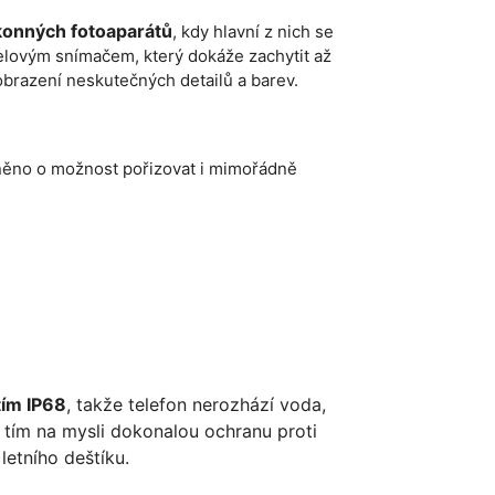
konných fotoaparátů
, kdy hlavní z nich se
elovým snímačem, který dokáže zachytit až
obrazení neskutečných detailů a barev.
lněno o možnost pořizovat i mimořádně
tím IP68
, takže telefon nerozhází voda,
tím na mysli dokonalou ochranu proti
letního deštíku.