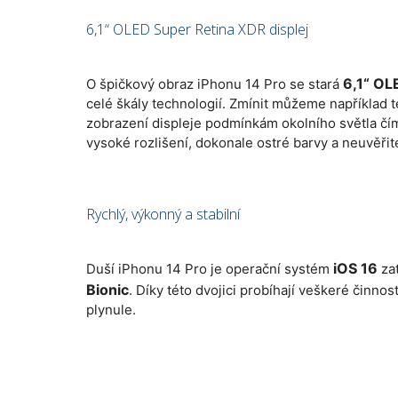
6,1“ OLED Super Retina XDR displej
6,1“ OL
O špičkový obraz iPhonu 14 Pro se stará
celé škály technologií. Zmínit můžeme například 
zobrazení displeje podmínkám okolního světla čím
vysoké rozlišení, dokonale ostré barvy a neuvěřit
Rychlý, výkonný a stabilní
iOS 16
Duší iPhonu 14 Pro je operační systém
za
Bionic
. Díky této dvojici probíhají veškeré činnos
plynule.