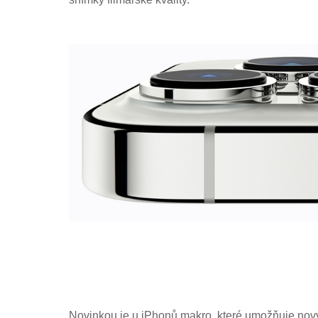
Novinkou je u iPhonů makro, které umožňuje nový