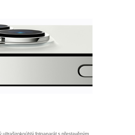
 ultraširokoúhlý fotoaparát s přestavěným