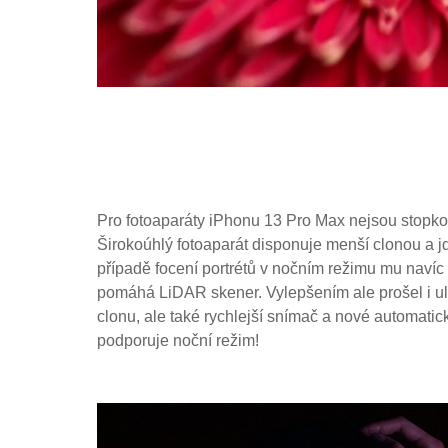
Pro fotoaparáty iPhonu 13 Pro Max nejsou stopko
Širokoúhlý fotoaparát disponuje menší clonou a j
případě focení portrétů v nočním režimu mu naví
pomáhá LiDAR skener. Vylepšením ale prošel i ul
clonu, ale také rychlejší snímač a nové automatick
podporuje noční režim!