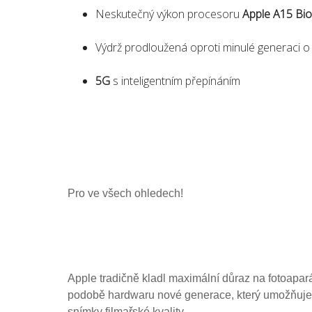
Neskutečný výkon procesoru
Apple A15 Bio
Výdrž prodloužená oproti minulé generaci o
5G
s inteligentním přepínáním
Pro ve všech ohledech!
Apple tradičně kladl maximální důraz na fotoapar
podobě hardwaru nové generace, který umožňuje po
snímky filmařské kvality.