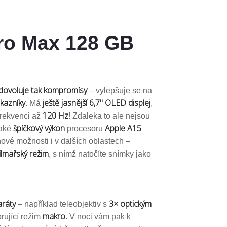
Pro Max 128 GB
ovoluje tak kompromisy
– vylepšuje se na
kazníky
ještě jasnější 6,7" OLED displej
. Má
,
120 Hz
frekvenci až
! Zdaleka to ale nejsou
špičkový výkon
Apple A15
také
procesoru
nové možnosti i v dalších oblastech –
ilmařský režim
, s nímž natočíte snímky jako
aráty
3× optickým
– například teleobjektiv s
makro
ující režim
. V noci vám pak k