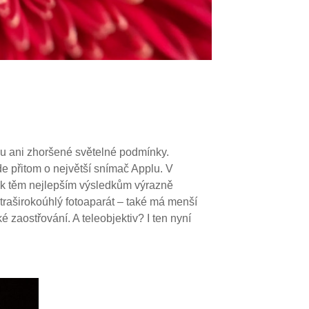
u ani zhoršené světelné podmínky.
de přitom o největší snímač Applu. V
c k těm nejlepším výsledkům výrazně
traširokoúhlý fotoaparát – také má menší
é zaostřování. A teleobjektiv? I ten nyní