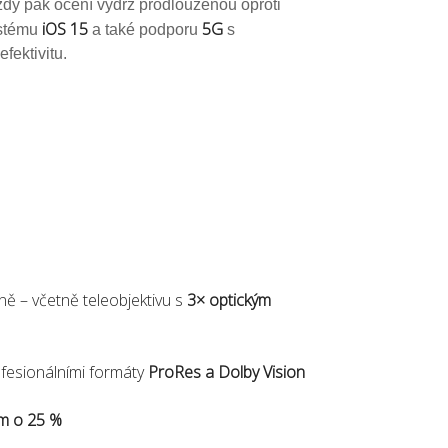
ždý pak ocení výdrž prodlouženou oproti
iOS 15
5G
ystému
a také podporu
s
fektivitu.
ně – včetně teleobjektivu s
3× optickým
fesionálními formáty
ProRes a Dolby Vision
ím o 25 %