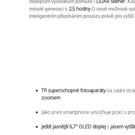
LiDAR skener
nejlepším výsledkům pomůže i
. Ka
2,5 hodiny
minulé generaci o
či nové možnosti s
inteligentním přepínáním provozu právě pro vyšší e
Tři superschopné fotoaparáty
na zadní stra
zoomem
Jako první smartphone umožňuje práci s pro
Ještě jasnější 6,7" OLED displej
s
jasem vyšš