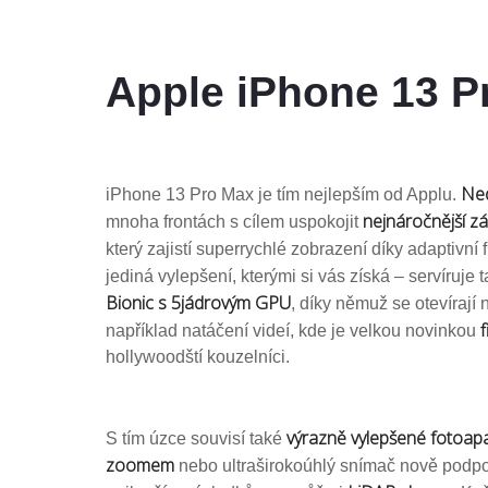
Apple iPhone 13 
Ned
iPhone 13 Pro Max je tím nejlepším od Applu.
nejnáročnější zá
mnoha frontách s cílem uspokojit
který zajistí superrychlé zobrazení díky adaptivní 
jediná vylepšení, kterými si vás získá – servíruje 
Bionic s 5jádrovým GPU
, díky němuž se otevírají 
f
například natáčení videí, kde je velkou novinkou
hollywoodští kouzelníci.
výrazně vylepšené fotoap
S tím úzce souvisí také
zoomem
nebo ultraširokoúhlý snímač nově podpor