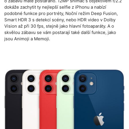
o zábavu máte postaráno. 12MP snímač s objektivem f/2.2
dokáže zachytit ty nejlepší selfie z iPhonu a nabízí
podobné funkce pro portréty, Noční režim Deep Fusion,
Smart HDR 3 s detekcí scény, nebo HDR video v Dolby
Vision až při 30 fps, stejně jako hlavní fotoaparáty. A o
skvělou zábavu se vám postarají také další funkce, jako
jsou Animoji a Memoji.