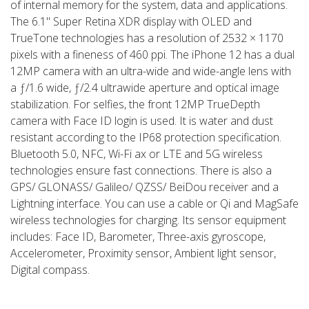
of internal memory for the system, data and applications.
The 6.1" Super Retina XDR display with OLED and
TrueTone technologies has a resolution of 2532 × 1170
pixels with a fineness of 460 ppi. The iPhone 12 has a dual
12MP camera with an ultra-wide and wide-angle lens with
a ƒ/1.6 wide, ƒ/2.4 ultrawide aperture and optical image
stabilization. For selfies, the front 12MP TrueDepth
camera with Face ID login is used. It is water and dust
resistant according to the IP68 protection specification.
Bluetooth 5.0, NFC, Wi-Fi ax or LTE and 5G wireless
technologies ensure fast connections. There is also a
GPS/ GLONASS/ Galileo/ QZSS/ BeiDou receiver and a
Lightning interface. You can use a cable or Qi and MagSafe
wireless technologies for charging. Its sensor equipment
includes: Face ID, Barometer, Three-axis gyroscope,
Accelerometer, Proximity sensor, Ambient light sensor,
Digital compass.