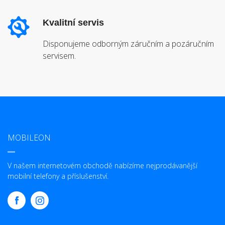
Kvalitní servis
Disponujeme odborným záručním a pozáručním
servisem.
MOBILEON
V našem internetovém obchodě nabízíme nejprodávanější
mobilní telefony a příslušenství.