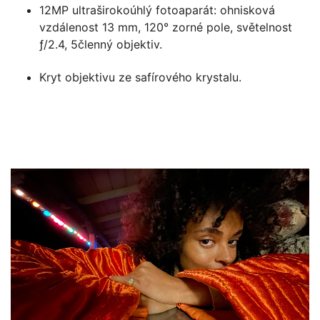
12MP ultraširokoúhlý fotoaparát: ohnisková
vzdálenost 13 mm, 120° zorné pole, světelnost
ƒ/2.4, 5členný objektiv.
Kryt objektivu ze safírového krystalu.