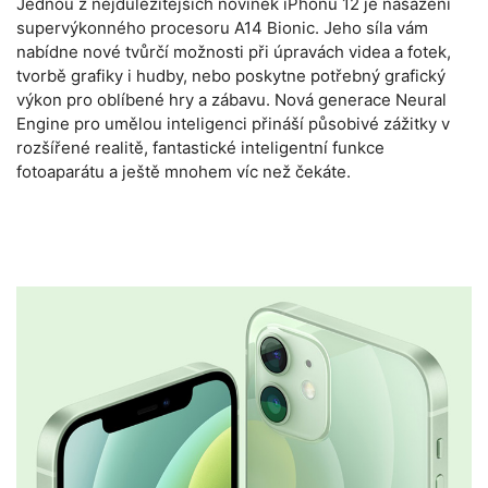
Jednou z nejdůležitějších novinek iPhonů 12 je nasazení
supervýkonného procesoru A14 Bionic. Jeho síla vám
nabídne nové tvůrčí možnosti při úpravách videa a fotek,
tvorbě grafiky i hudby, nebo poskytne potřebný grafický
výkon pro oblíbené hry a zábavu. Nová generace Neural
Engine pro umělou inteligenci přináší působivé zážitky v
rozšířené realitě, fantastické inteligentní funkce
fotoaparátu a ještě mnohem víc než čekáte.