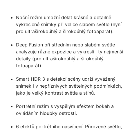
Noční režim umožní dělat krásné a detailně
vykreslené snímky při velice slabém světle (nyní
pro ultraširokoúhlý a širokoúhlý fotoaparát).
Deep Fusion při středním nebo slabém světle
analyzuje různé expozice a vykreslí i ty nejmenší
detaily (pro ultraširokoúhlý a širokoúhlý
fotoaparát).
Smart HDR 3 s detekcí scény udrží vyvážený
snímek i v nepříznivých světelných podmínkách,
jako je velký kontrast světla a stínů.
Portrétní režim s vyspělým efektem bokeh a
ovládáním hloubky ostrosti.
6 efektů portrétního nasvícení: Přirozené světlo,