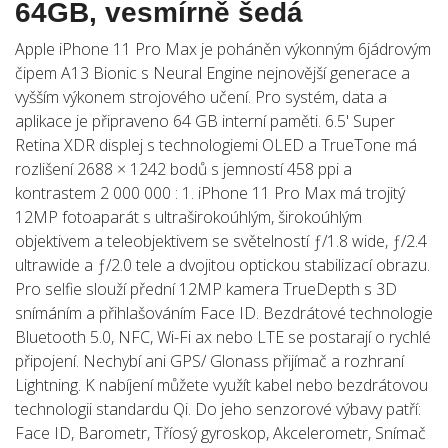
64GB, vesmírně šedá
Apple iPhone 11 Pro Max je poháněn výkonným 6jádrovým
čipem A13 Bionic s Neural Engine nejnovější generace a
vyšším výkonem strojového učení. Pro systém, data a
aplikace je připraveno 64 GB interní paměti. 6.5' Super
Retina XDR displej s technologiemi OLED a TrueTone má
rozlišení 2688 × 1242 bodů s jemností 458 ppi a
kontrastem 2 000 000 : 1. iPhone 11 Pro Max má trojitý
12MP fotoaparát s ultraširokoúhlým, širokoúhlým
objektivem a teleobjektivem se světelností ƒ/1.8 wide, ƒ/2.4
ultrawide a ƒ/2.0 tele a dvojitou optickou stabilizací obrazu.
Pro selfie slouží přední 12MP kamera TrueDepth s 3D
snímáním a přihlašováním Face ID. Bezdrátové technologie
Bluetooth 5.0, NFC, Wi-Fi ax nebo LTE se postarají o rychlé
připojení. Nechybí ani GPS/ Glonass přijímač a rozhraní
Lightning. K nabíjení můžete využít kabel nebo bezdrátovou
technologii standardu Qi. Do jeho senzorové výbavy patří:
Face ID, Barometr, Tříosý gyroskop, Akcelerometr, Snímač