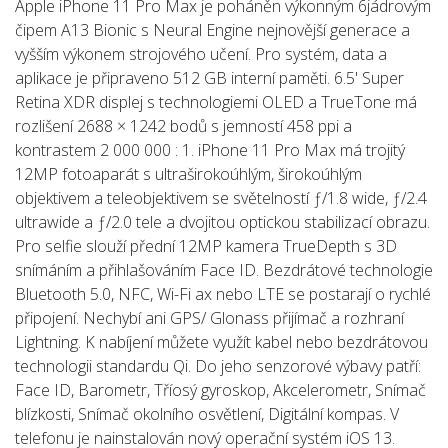
Apple iPhone 11 Pro Max je poháněn výkonným 6jádrovým
čipem A13 Bionic s Neural Engine nejnovější generace a
vyšším výkonem strojového učení. Pro systém, data a
aplikace je připraveno 512 GB interní paměti. 6.5' Super
Retina XDR displej s technologiemi OLED a TrueTone má
rozlišení 2688 × 1242 bodů s jemností 458 ppi a
kontrastem 2 000 000 : 1. iPhone 11 Pro Max má trojitý
12MP fotoaparát s ultraširokoúhlým, širokoúhlým
objektivem a teleobjektivem se světelností ƒ/1.8 wide, ƒ/2.4
ultrawide a ƒ/2.0 tele a dvojitou optickou stabilizací obrazu.
Pro selfie slouží přední 12MP kamera TrueDepth s 3D
snímáním a přihlašováním Face ID. Bezdrátové technologie
Bluetooth 5.0, NFC, Wi-Fi ax nebo LTE se postarají o rychlé
připojení. Nechybí ani GPS/ Glonass přijímač a rozhraní
Lightning. K nabíjení můžete využít kabel nebo bezdrátovou
technologii standardu Qi. Do jeho senzorové výbavy patří:
Face ID, Barometr, Tříosý gyroskop, Akcelerometr, Snímač
blízkosti, Snímač okolního osvětlení, Digitální kompas. V
telefonu je nainstalován nový operační systém iOS 13.