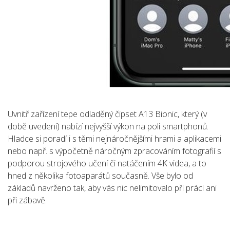
Uvnitř zařízení tepe odladěný čipset A13 Bionic, který (v
době uvedení) nabízí nejvyšší výkon na poli smartphonů.
Hladce si poradí i s těmi nejnáročnějšími hrami a aplikacemi
nebo např. s výpočetně náročným zpracováním fotografií s
podporou strojového učení či natáčením 4K videa, a to
hned z několika fotoaparátů současně. Vše bylo od
základů navrženo tak, aby vás nic nelimitovalo při práci ani
při zábavě.