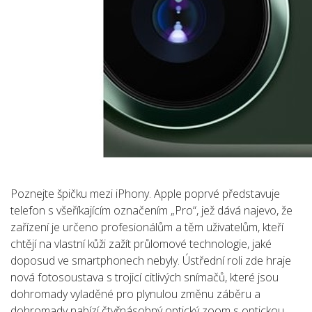
Poznejte špičku mezi iPhony. Apple poprvé představuje
telefon s všeříkajícím označením „Pro“, jež dává najevo, že
zařízení je určeno profesionálům a těm uživatelům, kteří
chtějí na vlastní kůži zažít průlomové technologie, jaké
doposud ve smartphonech nebyly. Ústřední roli zde hraje
nová fotosoustava s trojicí citlivých snímačů, které jsou
dohromady vyladěné pro plynulou změnu záběru a
dohromady nabízí čtyřnásobný optický zoom s optickou