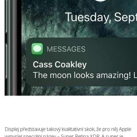
Displej představuje takový kvalitativní skok, že pro něj Apple
vymyslel speciální název – Super Retina XDR. A super je