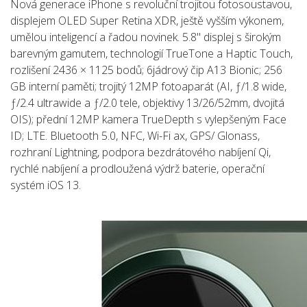
Nová generace iPhone s revoluční trojitou fotosoustavou,
displejem OLED Super Retina XDR, ještě vyšším výkonem,
umělou inteligencí a řadou novinek. 5.8" displej s širokým
barevným gamutem, technologií TrueTone a Haptic Touch,
rozlišení 2436 × 1125 bodů; 6jádrový čip A13 Bionic; 256
GB interní paměti; trojitý 12MP fotoaparát (AI, ƒ/1.8 wide,
ƒ/2.4 ultrawide a ƒ/2.0 tele, objektivy 13/26/52mm, dvojitá
OIS); přední 12MP kamera TrueDepth s vylepšeným Face
ID; LTE. Bluetooth 5.0, NFC, Wi-Fi ax, GPS/ Glonass,
rozhraní Lightning, podpora bezdrátového nabíjení Qi,
rychlé nabíjení a prodloužená výdrž baterie, operační
systém iOS 13.