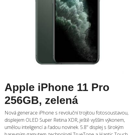
Apple iPhone 11 Pro
256GB, zelená
Nová generace iPhone s revoluční trojitou fotosoustavou,
displejem OLED Super Retina XDR, ještě vyšším výkonem,
umělou inteligencí a řadou novinek. 5.8" displej s širokým
barevným gamutem, technologií TrueTone a Haptic Touch,