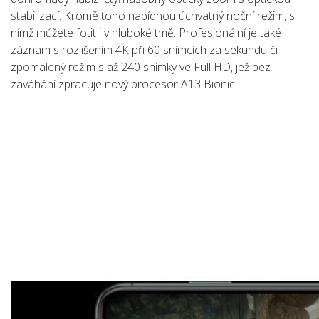
stabilizací. Kromě toho nabídnou úchvatný noční režim, s
nímž můžete fotit i v hluboké tmě. Profesionální je také
záznam s rozlišením 4K při 60 snímcích za sekundu či
zpomalený režim s až 240 snímky ve Full HD, jež bez
zaváhání zpracuje nový procesor A13 Bionic.