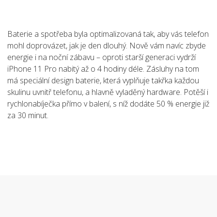
Baterie a spotřeba byla optimalizovaná tak, aby vás telefon
mohl doprovázet, jak je den dlouhý. Nově vám navíc zbyde
energie i na noční zábavu – oproti starší generaci vydrží
iPhone 11 Pro nabitý až o 4 hodiny déle. Zásluhy na tom
má speciální design baterie, která vyplňuje takřka každou
skulinu uvnitř telefonu, a hlavně vyladěný hardware. Potěší i
rychlonabíječka přímo v balení, s níž dodáte 50 % energie již
za 30 minut.